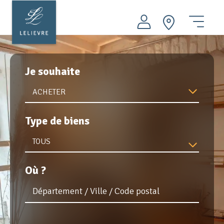
Aller
au
contenu
ACHETER
principal
Menu
LOUER
Je souhaite
VENDRE
FAIRE GÉRER
ACHETER
PATRIMOINE
Type de biens
AMO INGÉNIERIE
TOUS
Nos conseils
Où ?
Nos agences immobilières
Groupe LELIEVRE
Actualités