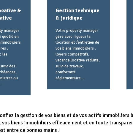
ocative &
Gestion technique
ative
& juridique
ty manager
Votre property manager
vi quotidien
gère avec rigueur la
 immobiliers
location et l'entretien de
res :
vos biens immobiliers :
c les
loyers compétitifs,
vacance locative réduite,
suivi des
suivi de travaux,
échéances,
conformité
inistres ou
réglementaire...
…
confiez la gestion de vos biens et de vos actifs immobiliers
nt vos biens immobiliers efficacement et en toute transpa
st entre de bonnes mains !