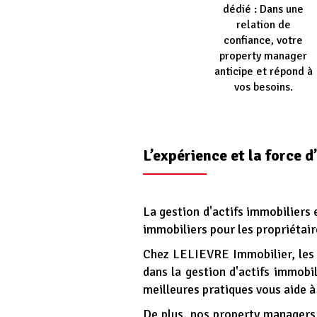
dédié : Dans une
relation de
confiance, votre
property manager
anticipe et répond à
vos besoins.
L’expérience et la force d
Section
La gestion d'actifs immobiliers
n°3
immobiliers pour les propriétair
-
Chez LELIEVRE Immobilier, les
contenu
dans la gestion d'actifs immobi
texte
meilleures pratiques vous aide à
De plus, nos property managers