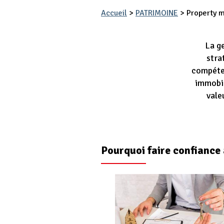
Accueil
>
PATRIMOINE
>
Property m
La g
stra
compéten
immobi
vale
Pourquoi faire confianc