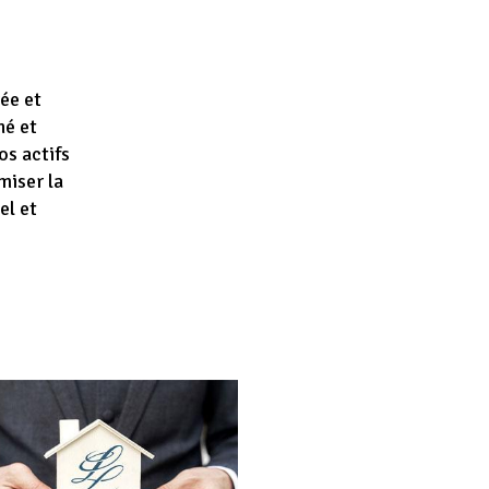
ée et
hé et
os actifs
iser la
el et