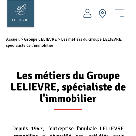
Aller
au
contenu
ACHETER
principal
Menu
LOUER
Accueil
>
Groupe LELIEVRE
>
Les métiers du Groupe LELIEVRE,
VENDRE
spécialiste de l'immobilier
FAIRE GÉRER
PATRIMOINE
Les métiers du Groupe
AMO INGÉNIERIE
LELIEVRE, spécialiste de
Nos conseils
l'immobilier
Nos agences immobilières
Groupe LELIEVRE
Depuis 1947, l'entreprise familiale LELIEVRE
Actualités