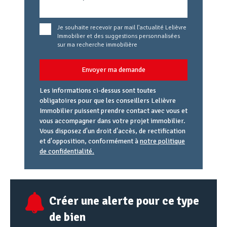
Je souhaite recevoir par mail l'actualité Lelièvre
Immobilier et des suggestions personnalisées
sur ma recherche immobilière
Envoyer ma demande
Les informations ci-dessus sont toutes
obligatoires pour que les conseillers Lelièvre
Immobilier puissent prendre contact avec vous et
vous accompagner dans votre projet immobilier.
Vous disposez d'un droit d'accès, de rectification
et d'opposition, conformément à
notre politique
de confidentialité.
Agence
Référence
Alias
email
URL
Créer une alerte pour ce type
de bien