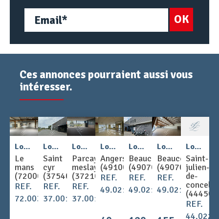
OK
Ces annonces pourraient aussi vous
intéresser.
2
2
2
2
Location - COMMERCE 525 m
Location - COMMERCE 471 m
Location - COMMERCE 200 m
Location - COMMERCE 242 m
Location - COMMERCE 1180 m
Location - COMMERCE 1543 m
Location - COMMERCE 80 m
Le
Saint
Parcay-
Angers
BeaucouzÉ
BeaucouzÉ
Saint-
mans
cyr
meslay
(49100)
(49070)
(49070)
julien-
(72000)
(37540)
(37210)
de-
REF.
REF.
REF.
concelle
REF.
REF.
REF.
49.021807
49.021823
49.021825
(44450)
72.003102
37.001637
37.001650
REF.
44.0222