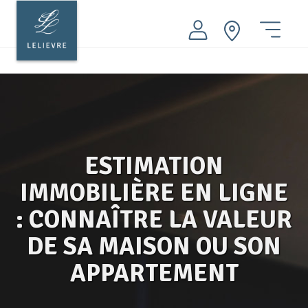
Aller
au
ACHETER
contenu
Menu
principal
LOUER
VENDRE
FAIRE GÉRER
PATRIMOINE
ESTIMATION
AMO INGÉNIERIE
IMMOBILIÈRE EN LIGNE
Nos conseils
: CONNAÎTRE LA VALEUR
DE SA MAISON OU SON
Nos agences immobilières
APPARTEMENT
Groupe LELIEVRE
Actualités