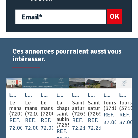
OK
Ces annonces pourraient aussi vous
intéresser.
2
2
2
Location - LOCAL D'ACTIVITE 1100 m
Location - LOCAL D'ACTIVITE 500 m
Location - LOCAL D'ACTIVITE 584 m
Location - LOCAL D'ACTIVITE 625 m
Location - LOCAL D'ACTIVITE 2400 m
Location - LOCAL D'ACTIVITE 1220 m
Location - LOCAL D'ACTIVITE 300 m
Location - LOCAL D'ACTIVITE 250 m
Le
Le
Le
La
Saint
Saint
Tours
Tours
mans
mans
mans
chapelle
saturnin
saturnin
(37100)
(37100
(72000)
(72100)
(72000)
saint
(72650)
(72650)
REF.
REF.
aubin
REF.
REF.
REF.
REF.
REF.
37.001653
37.001
(72650)
72.002901
72.003087
72.003088
72.2169
72.2170
REF.