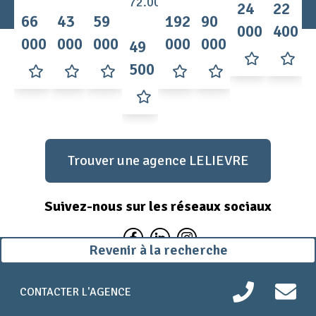
72.003089
24
22
66
43
59
192
90
000 €
400 €
000 €
000 €
000 €
000 €
000 €
49
500 €
Trouver une agence LELIEVRE
Suivez-nous sur les réseaux sociaux
Revenir à la recherche
Mentions légales
Politique de confidentialité
Plan du site
CONTACTER L'AGENCE
Propulsé par Lcom