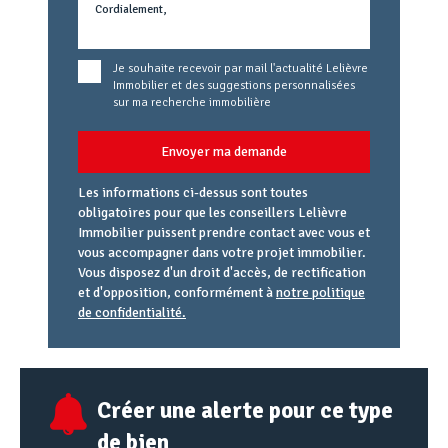
Je souhaite recevoir par mail l'actualité Lelièvre
Immobilier et des suggestions personnalisées
sur ma recherche immobilière
Envoyer ma demande
Les informations ci-dessus sont toutes
obligatoires pour que les conseillers Lelièvre
Immobilier puissent prendre contact avec vous et
vous accompagner dans votre projet immobilier.
Vous disposez d'un droit d'accès, de rectification
et d'opposition, conformément à
notre politique
de confidentialité.
Agence
Référence
Alias
email
URL
Créer une alerte pour ce type
de bien