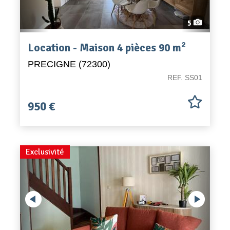
5
2
Location - Maison 4 pièces 90 m
PRECIGNE (72300)
REF. SS01
950 €
Previous
Exclusivité