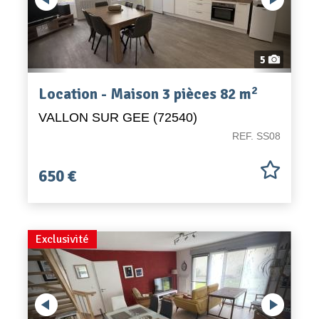
Appel d'offres
Nous rejoindre
5
2
Location - Maison 3 pièces 82 m
VALLON SUR GEE (72540)
REF. SS08
650 €
Previous
Exclusivité