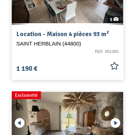
5
2
Location - Maison 4 pièces 93 m
SAINT HERBLAIN (44800)
REF. RG380
1 190 €
Previous
Exclusivité