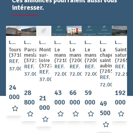
Ces annonces pourraient aussi vous
intéresser.
2
2
2
Location - LOCAL D'ACTIVITE 300 m
Location - LOCAL D'ACTIVITE 375 m
Location - LOCAL D'ACTIVITE 280 m
Location - LOCAL D'ACTIVITE 500 m
Location - LOCAL D'ACTIVITE 1100 m
Location - LOCAL D'ACTIVITE 584 m
Location - LOCAL D'ACTIVITE 625 m
Location - LOCAL D'ACTIVITE 2400 m
Tours
Parcay
Montlouis-
Le
Le
Le
La
Saint
(37100)
meslay
sur-
mans
mans
mans
chapelle
saturni
(37210)
loire
(72100)
(72000)
(72000)
saint
(72650
REF.
(37270)
aubin
REF.
REF.
REF.
REF.
REF.
37.001653
(72650)
REF.
37.001649
72.003087
72.002901
72.003088
72.216
REF.
37.001646
72.003089
24
28
43
66
59
192
000 €
21
800 €
000 €
000 €
000 €
000 €
49
000 €
500 €