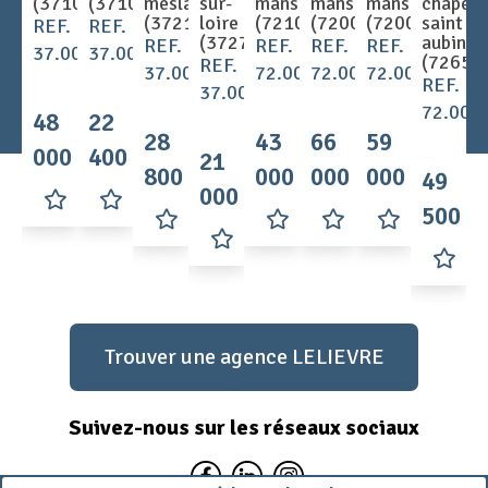
(37100)
(37100)
meslay
sur-
mans
mans
mans
chapell
(37210)
loire
(72100)
(72000)
(72000)
saint
REF.
REF.
(37270)
aubin
REF.
REF.
REF.
REF.
37.001652
37.001644
(72650
REF.
37.001649
72.003087
72.002901
72.003088
REF.
37.001646
72.003
48
22
28
43
66
59
000 €
400 €
21
800 €
000 €
000 €
000 €
49
000 €
500 €
Trouver une agence LELIEVRE
Suivez-nous sur les réseaux sociaux