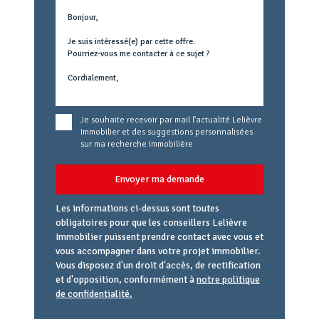
Text
concerné
Je souhaite recevoir par mail l'actualité Lelièvre
Immobilier et des suggestions personnalisées
sur ma recherche immobilière
Envoyer ma demande
Les informations ci-dessus sont toutes
obligatoires pour que les conseillers Lelièvre
Immobilier puissent prendre contact avec vous et
vous accompagner dans votre projet immobilier.
Vous disposez d'un droit d'accès, de rectification
et d'opposition, conformément à
notre politique
de confidentialité.
Agence
Référence
Alias