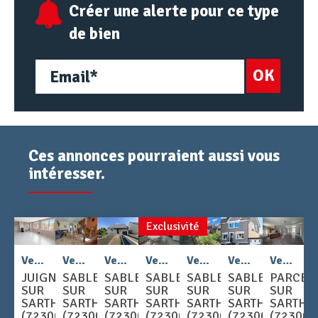
Créer une alerte pour ce type
de bien
OK
Ces annonces pourraient aussi vous
intéresser.
Exclusivité
2
2
2
2
Vente - Maison 6 pièces 140 m
Vente - Maison 3 pièces 69 m
Vente - Maison 5 pièces 98 m
Vente - Maison 5 pièces 142 m
Vente - Maison 5 pièces 113 m
Vente - Maison 8 pièces 163 m
Vente - Maison 5 pièces 95 m
JUIGNE
SABLE
SABLE
SABLE
SABLE
SABLE
PARCE
SUR
SUR
SUR
SUR
SUR
SUR
SUR
SARTHE
SARTHE
SARTHE
SARTHE
SARTHE
SARTHE
SARTHE
(72300)
(72300)
(72300)
(72300)
(72300)
(72300)
(72300)