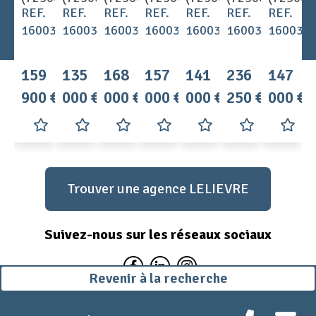
REF.
REF.
REF.
REF.
REF.
REF.
REF.
1600361
1600362CS
1600358CS
1600350CS
1600320CS
1600364CS
160035
159
135
168
157
141
236
147
900 €
000 €
000 €
000 €
000 €
250 €
000 €
Trouver une agence LELIEVRE
Suivez-nous sur les réseaux sociaux
Revenir à la recherche
Mentions légales
Politique de confidentialité
Plan du site