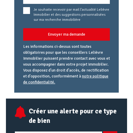
Je souhaite recevoir par mail l'actualité Lelièvre
Immobilier et des suggestions personnalisées
sur ma recherche immobilière
Envoyer ma demande
Les informations ci-dessus sont toutes
obligatoires pour que les conseillers Lelièvre
Immobilier puissent prendre contact avec vous et
vous accompagner dans votre projet immobilier.
Vous disposez d'un droit d'accès, de rectification
et d'opposition, conformément à
notre politique
de confidentialité.
Agence
Référence
Alias
email
URL
Créer une alerte pour ce type
de bien