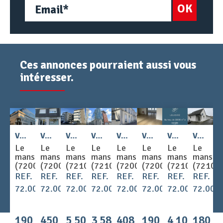
OK
Ces annonces pourraient aussi vous
intéresser.
2
2
2
2
2
Vente - BUREAUX 151 m
Vente - BUREAUX 377 m
Vente - BUREAUX 3077 m
Vente - BUREAUX 1822 m
Vente - BUREAUX 210 m
Vente - BUREAUX 156 m
Vente - BUREAUX 3900 m
Vente - BUREAUX 150 m
Le
Le
Le
Le
Le
Le
Le
Le
mans
mans
mans
mans
mans
mans
mans
mans
(72000)
(72000)
(72100)
(72100)
(72000)
(72000)
(72100)
(72100
REF.
REF.
REF.
REF.
REF.
REF.
REF.
REF.
72.003007
72.003100
72.003055
72.002952
72.003101
72.003080
72.003106
72.003
190
450
5 500
3 580
408
190
4 100
180