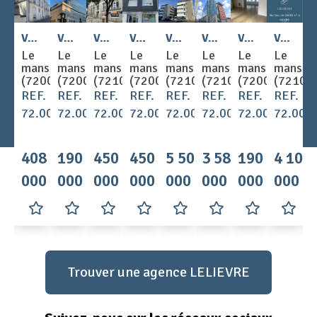
2
2
2
2
2
Vente - BUREAUX 210 m
Vente - BUREAUX 151 m
Vente - BUREAUX 509 m
Vente - BUREAUX 377 m
Vente - BUREAUX 3077 m
Vente - BUREAUX 1822 m
Vente - BUREAUX 156 m
Vente - BUREAUX 3900 m
Le
Le
Le
Le
Le
Le
Le
Le
mans
mans
mans
mans
mans
mans
mans
mans
(72000)
(72000)
(72100)
(72000)
(72100)
(72100)
(72000)
(72100
REF.
REF.
REF.
REF.
REF.
REF.
REF.
REF.
72.003101
72.003007
72.002994
72.003100
72.003055
72.002952
72.003080
72.003
408
190
450
450
5 500
3 580
190
4 100
000 €
000 €
000 €
000 €
000 €
000 €
000 €
000 €
Trouver une agence LELIEVRE