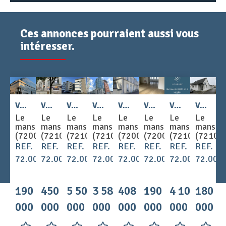
Ces annonces pourraient aussi vous
intéresser.
2
2
2
2
2
Vente - BUREAUX 151 m
Vente - BUREAUX 509 m
Vente - BUREAUX 3077 m
Vente - BUREAUX 1822 m
Vente - BUREAUX 210 m
Vente - BUREAUX 156 m
Vente - BUREAUX 3900 m
Vente - BUREAUX 150 m
Le
Le
Le
Le
Le
Le
Le
Le
mans
mans
mans
mans
mans
mans
mans
mans
(72000)
(72100)
(72100)
(72100)
(72000)
(72000)
(72100)
(72100
REF.
REF.
REF.
REF.
REF.
REF.
REF.
REF.
72.003007
72.002994
72.003055
72.002952
72.003101
72.003080
72.003106
72.003
190
450
5 500
3 580
408
190
4 100
180
000 €
000 €
000 €
000 €
000 €
000 €
000 €
000 €