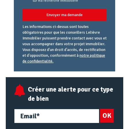
sur ma recherche immobilière
Envoyer ma demande
Les informations ci-dessus sont toutes
obligatoires pour que les conseillers Lelièvre
Immobilier puissent prendre contact avec vous et
vous accompagner dans votre projet immobilier.
Vous disposez d'un droit d'accès, de rectification
et d'opposition, conformément à
notre politique
de confidentialité.
Agence
Référence
Alias
email
URL
Créer une alerte pour ce type
de bien
OK