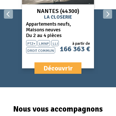
NANTES (44300)
LA CLOSERIE
Appartements neufs,
Ap
Maisons neuves
Du
Du 2 au 4 pièces
P
PTZ+
LMNP
LLI
à partir de
J
r de
166 363 €
Droit Commun
 €
D
Découvrir
Nous vous accompagnons