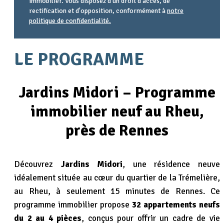
immobilier. Vous disposez d'un droit d'accès, de
rectification et d'opposition, conformément à
notre
politique de confidentialité.
Agence
Référence
Alias
email
URL
LE PROGRAMME
Jardins Midori – Programme
immobilier neuf au Rheu,
près de Rennes
Découvrez
Jardins Midori
, une résidence neuve
idéalement située au cœur du quartier de la Trémelière,
au Rheu, à seulement 15 minutes de Rennes. Ce
programme immobilier propose
32 appartements neufs
du 2 au 4 pièces
, conçus pour offrir un cadre de vie