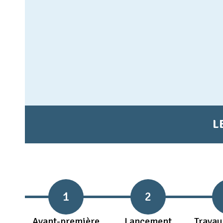
L
1
2
Avant-première
Lancement
Travau