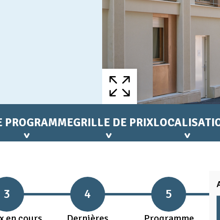
E PROGRAMME
GRILLE DE PRIX
LOCALISATI
3
4
5
x en cours
Dernières
Programme