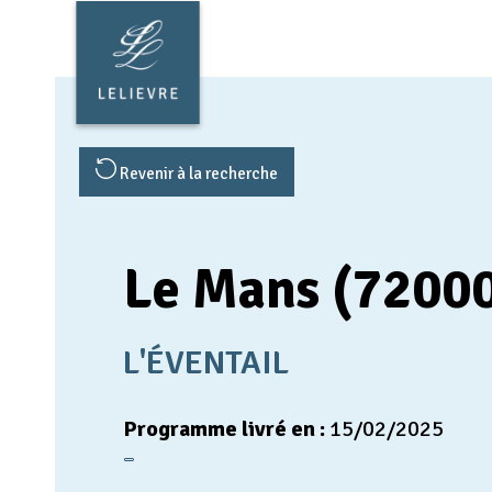
Aller
Nos conseils
au
contenu
Nos agences immobilières
principal
Groupe LELIEVRE
Actualités
Revenir à la recherche
Appel d'offres
Nous rejoindre
Le Mans (7200
L'ÉVENTAIL
Programme livré en :
15/02/2025