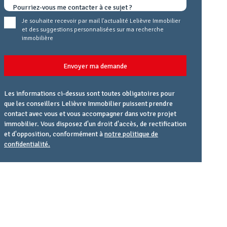
Je souhaite recevoir par mail l'actualité Lelièvre Immobilier
et des suggestions personnalisées sur ma recherche
immobilière
Envoyer ma demande
Les informations ci-dessus sont toutes obligatoires pour
que les conseillers Lelièvre Immobilier puissent prendre
contact avec vous et vous accompagner dans votre projet
immobilier. Vous disposez d'un droit d'accès, de rectification
et d'opposition, conformément à
notre politique de
confidentialité.
Agence
Référence
Alias
email
URL