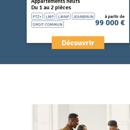
Appartements neufs
Du 1 au 2 pièces
PTZ+
LMP
LMNP
Jeanbrun
ir de
à partir de
0 €
99 000 €
Droit Commun
Découvrir