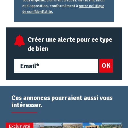
Vous disposez d'un droit d'accès, de rectification
et d'opposition, conformément à
notre politique
de confidentialité.
Agence
Référence
Alias
email
URL
Créer une alerte pour ce type
de bien
OK
Ces annonces pourraient aussi vous
intéresser.
Exclusivité