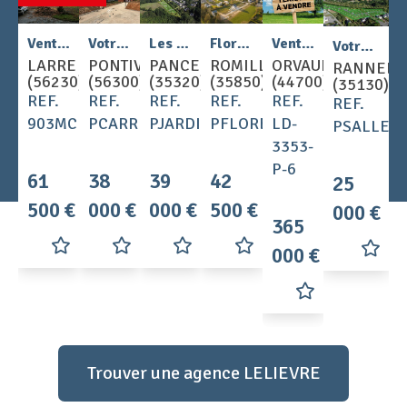
Vente - Terrain
Votre terrain à 40 minutes au Nord de Lorient
Les Jardins du Semnon au Sud de Rennes
Florescence à moins de 20 km de Rennes
Vente - Terrain
Votre terrain dans un cadre verdoyant à 30 minutes de Rennes.
LARRE
PONTIVY
PANCE
ROMILLE
ORVAULT
RANNEE
(56230)
(56300)
(35320)
(35850)
(44700)
(35130)
REF.
REF.
REF.
REF.
REF.
REF.
903MC
PCARREPONTIVY
PJARDINSEMNON
PFLORESCEN
LD-
PSALLERI
3353-
P-6
61
38
39
42
25
500 €
000 €
000 €
500 €
000 €
365
000 €
Trouver une agence LELIEVRE