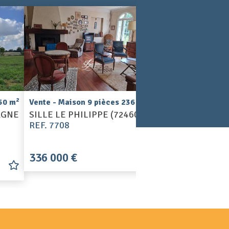
Exclusivité
Vente - Maison 4 p
2
2
250 m
Vente - Maison 9 pièces 236 m
LA CHAPELLE ST
AGNE
SILLE LE PHILIPPE (72460)
(72650)
REF. 7708
REF. 7706-ET
336 000 €
224 700 €