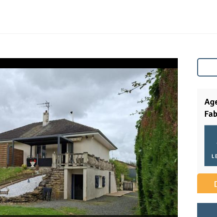
Ag
Fa