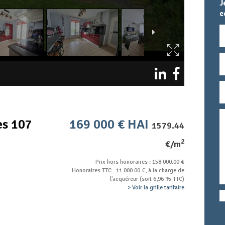
J
c
N
E
T
M
T
c
es 107
169 000 € HAI
1579.44
2
€/m
Prix hors honoraires : 158 000.00 €
Honoraires TTC : 11 000.00 €, à la charge de
l'acquéreur (soit 6,96 % TTC)
> Voir la grille tarifaire