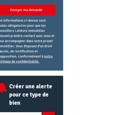
Envoyer ma demande
es informations ci-dessus sont
outes obligatoires pour que les
onseillers Lelièvre Immobilier
uissent prendre contact avec vous et
ous accompagner dans votre projet
mmobilier. Vous disposez d'un droit
'accès, de rectification et
'opposition, conformément à
notre
olitique de confidentialité.
gence
éférence
lias
mail
RL
Créer une alerte
pour ce type de
bien