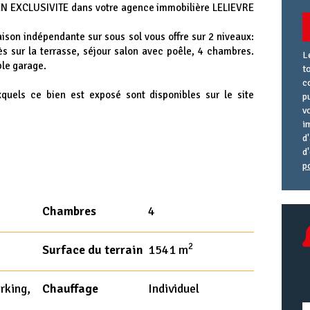
 EN EXCLUSIVITE dans votre agence immobilière LELIEVRE
son indépendante sur sous sol vous offre sur 2 niveaux:
 sur la terrasse, séjour salon avec poêle, 4 chambres.
L
le garage.
t
c
xquels ce bien est exposé sont disponibles sur le site
p
v
i
d
d
p
A
R
A
e
U
Chambres
4
2
Surface du terrain
1541 m
rking,
Chauffage
Individuel