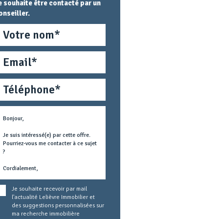
e souhaite être contacté par un
onseiller.
om
mail
éléphone
étier
ext
oncerné
Je souhaite recevoir par mail
l'actualité Lelièvre Immobilier et
des suggestions personnalisées sur
ma recherche immobilière