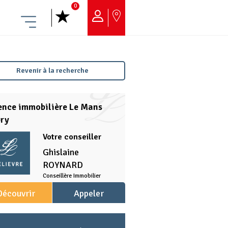
0
Menu
Revenir à la recherche
ence immobilière Le Mans
bry
Votre conseiller
Ghislaine
ROYNARD
Conseillère Immobilier
Découvrir
Appeler
l'agence
l'agence