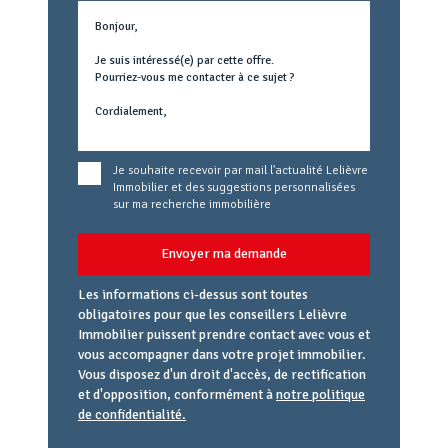
Text
concerné
Je souhaite recevoir par mail l'actualité Lelièvre
Immobilier et des suggestions personnalisées
sur ma recherche immobilière
Envoyer ma demande
Les informations ci-dessus sont toutes
obligatoires pour que les conseillers Lelièvre
Immobilier puissent prendre contact avec vous et
vous accompagner dans votre projet immobilier.
Vous disposez d'un droit d'accès, de rectification
et d'opposition, conformément à
notre politique
de confidentialité.
Agence
Référence
Alias