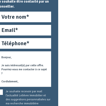
e souhaite être contacté par un
onseiller.
om
mail
éléphone
étier
ext
oncerné
Je souhaite recevoir par mail
l'actualité Lelièvre Immobilier et
des suggestions personnalisées sur
ma recherche immobilière