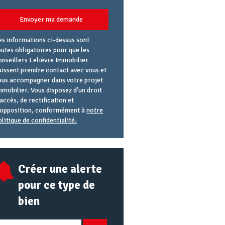
Envoyer ma demande
es informations ci-dessus sont
outes obligatoires pour que les
onseillers Lelièvre Immobilier
uissent prendre contact avec vous et
ous accompagner dans votre projet
mmobilier. Vous disposez d'un droit
'accès, de rectification et
'opposition, conformément à
notre
olitique de confidentialité.
gence
éférence
lias
mail
RL
Créer une alerte
pour ce type de
bien