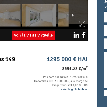
J
c
N
E
Voir la visite virtuelle
T
M
T
c
es 149
1295 000 € HAI
2
8691.28 €/m
Prix hors honoraires : 1 245 000.00 €
Honoraires TTC : 50 000.00 €, à la charge de
l'acquéreur (soit 4,02 % TTC)
> Voir la grille tarifaire