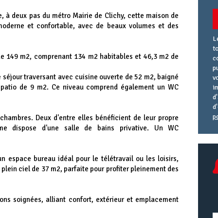
, à deux pas du métro Mairie de Clichy, cette maison de
 moderne et confortable, avec de beaux volumes et des
L
t
 de 149 m2, comprenant 134 m2 habitables et 46,3 m2 de
c
p
 séjour traversant avec cuisine ouverte de 52 m2, baigné
v
e patio de 9 m2. Ce niveau comprend également un WC
i
d
d
p
s chambres. Deux d'entre elles bénéficient de leur propre
A
R
A
ième dispose d'une salle de bains privative. Un WC
e
U
 espace bureau idéal pour le télétravail ou les loisirs,
lein ciel de 37 m2, parfaite pour profiter pleinement des
tions soignées, alliant confort, extérieur et emplacement