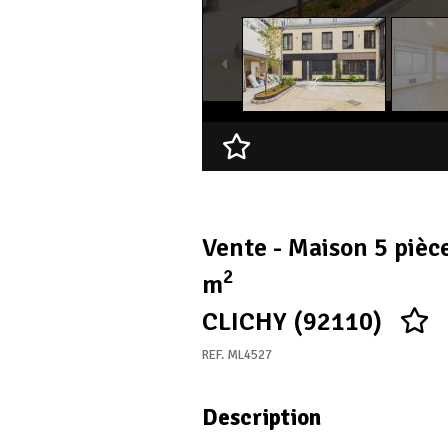
Ajouter à ma sélection
Vente - Maison 5 pièc
2
m
CLICHY (92110)
REF. ML4527
Description