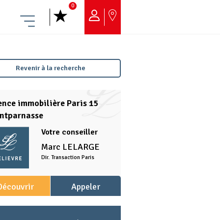
0
Menu
Revenir à la recherche
nce immobilière Paris 15
ntparnasse
Votre conseiller
Marc
LELARGE
Dir. Transaction Paris
Découvrir
Appeler
l'agence
l'agence