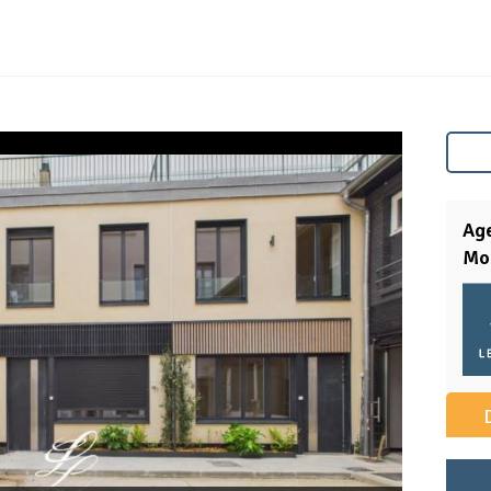
Age
Mo