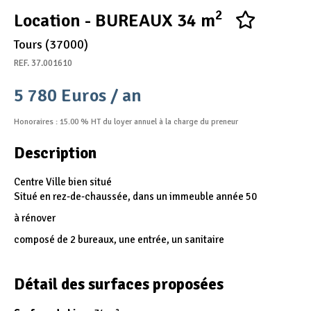
2
Appel d'offres
Location - BUREAUX 34 m
Nous rejoindre
Tours (37000)
REF. 37.001610
5 780 Euros / an
Honoraires : 15.00 % HT du loyer annuel à la charge du preneur
Description
Centre Ville bien situé
Situé en rez-de-chaussée, dans un immeuble année 50
à rénover
composé de 2 bureaux, une entrée, un sanitaire
Détail des surfaces proposées