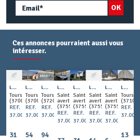
OK
Ces annonces pourraient aussi vous
intéresser.
2
2
2
2
2
Location - BUREAUX 168 m
Location - BUREAUX 416 m
Location - BUREAUX 523 m
Location - BUREAUX 270 m
Location - BUREAUX 241 m
Location - BUREAUX 135 m
Location - BUREAUX 50.14 m
Location - BUREAUX 89.78 m
Tours
Tours
Tours
Saint
Saint
Saint
Saint
Tours
(37000)
(37000)
(37200)
avertin
avertin
avertin
avertin
(37100
(37550)
(37550)
(37550)
(37550)
REF.
REF.
REF.
REF.
REF.
REF.
REF.
REF.
37.001648
37.001640
37.001643
37.001
37.001581
37.001627
37.001654
37.001599
31
54
94
13