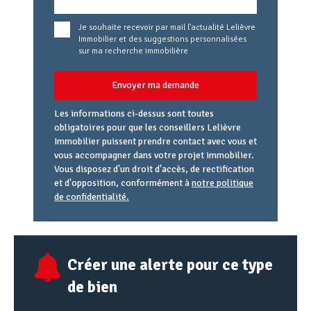
Je souhaite recevoir par mail l'actualité Lelièvre
Immobilier et des suggestions personnalisées
sur ma recherche immobilière
Envoyer ma demande
Les informations ci-dessus sont toutes
obligatoires pour que les conseillers Lelièvre
Immobilier puissent prendre contact avec vous et
vous accompagner dans votre projet immobilier.
Vous disposez d'un droit d'accès, de rectification
et d'opposition, conformément à
notre politique
de confidentialité.
Agence
Référence
Alias
email
URL
Créer une alerte pour ce type
de bien