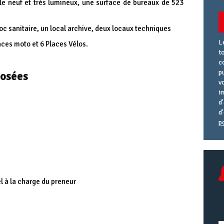
e neuf et très lumineux, une surface de bureaux de 523
c sanitaire, un local archive, deux locaux techniques
L
aces moto et 6 Places Vélos.
t
c
p
posées
v
i
d
d
p
A
R
A
e
U
l à la charge du preneur