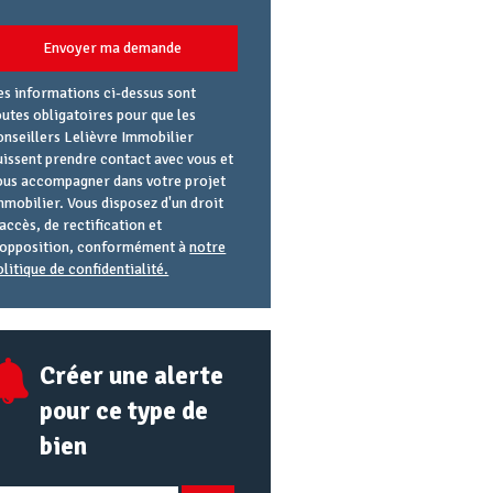
Envoyer ma demande
es informations ci-dessus sont
outes obligatoires pour que les
onseillers Lelièvre Immobilier
uissent prendre contact avec vous et
ous accompagner dans votre projet
mmobilier. Vous disposez d'un droit
'accès, de rectification et
'opposition, conformément à
notre
olitique de confidentialité.
gence
éférence
lias
mail
RL
Créer une alerte
pour ce type de
bien