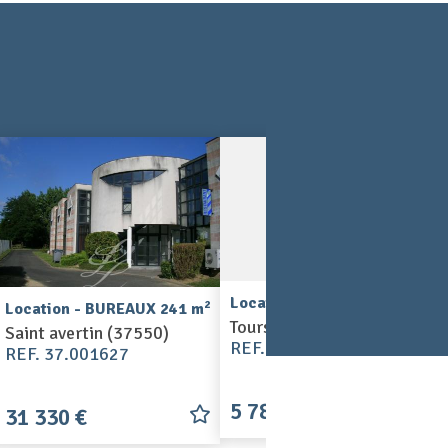
2
Location - BUREAUX 34 m
2
Location - BUREAUX 241 m
Tours (37000)
Saint avertin (37550)
REF. 37.001610
REF. 37.001627
5 780 €
31 330 €