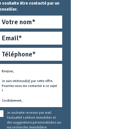
e souhaite être contacté par un
onseiller.
om
mail
éléphone
étier
ext
oncerné
Je souhaite recevoir par mail
l'actualité Lelièvre Immobilier et
des suggestions personnalisées sur
ma recherche immobilière