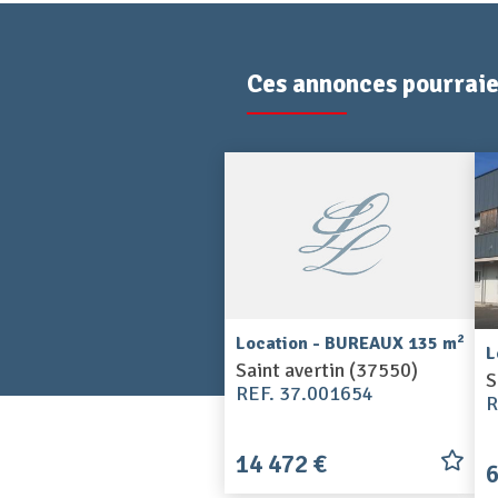
Ces annonces pourraien
2
Location - BUREAUX 135 m
L
Saint avertin (37550)
S
REF. 37.001654
R
14 472 €
6