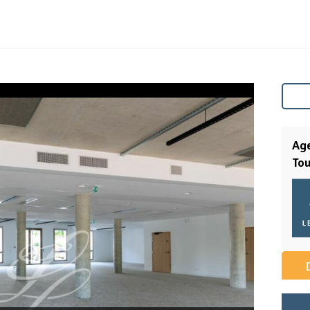
Age
To