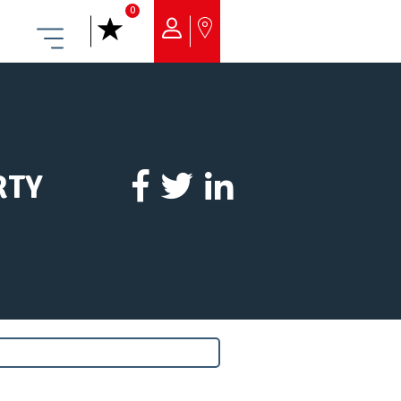
0
Menu
RTY