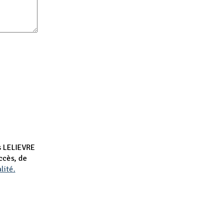
rs LELIEVRE
ccès, de
lité.