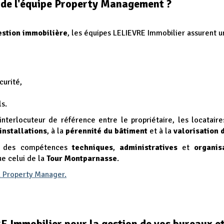
s de l'équipe Property Management ?
estion immobilière
, les équipes LELIEVR
E Immobilier assurent 
curité,
ls.
interlocuteur de référence entre le propriétaire, les locataire
installations
, à la
pérennité du bâtiment
et à la
valorisation 
 à des compétences
techniques
,
administratives
et
organis
e celui de la
Tour Montparnasse
.
du Property Manager.
 Immobilier pour la gestion de vos bureaux et