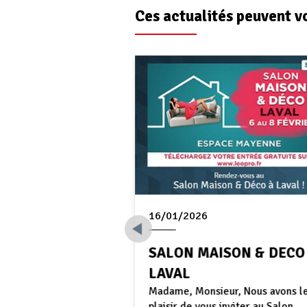
Ces actualités peuvent v
16/01/2026
OCATIVE :
SALON MAISON & DECO
US DU BIEN,
LAVAL
Madame, Monsieur, Nous avons l
NOUS VOTRE
plaisir de vous inviter au Salon