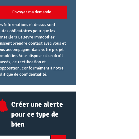
Envoyer ma demande
es informations ci-dessus sont
outes obligatoires pour que les
onseillers Lelièvre Immobilier
uissent prendre contact avec vous et
ous accompagner dans votre projet
mmobilier. Vous disposez d'un droit
'accès, de rectification et
'opposition, conformément à
notre
olitique de confidentialité.
gence
éférence
lias
mail
RL
Créer une alerte
pour ce type de
bien