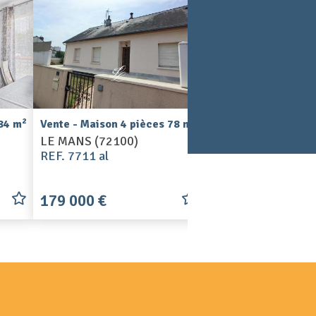
2
2
 84 m
Vente - Maison 4 pièces 78 m
Vente - Maison 7 pi
LE MANS (72100)
LE MANS (72100)
REF. 7711 al
REF. 7670 al
179 000 €
249 500 €