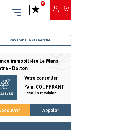
0
Menu
Revenir à la recherche
ence immobilière Le Mans
tre - Bolton
Votre conseiller
Yann
COUFFRANT
Conseiller Immobilier
Découvrir
Appeler
l'agence
l'agence