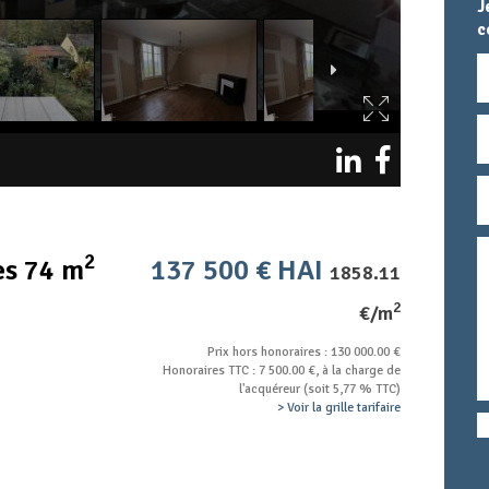
J
c
N
E
T
M
T
c
2
es 74 m
137 500 € HAI
1858.11
2
€/m
Prix hors honoraires : 130 000.00 €
Honoraires TTC : 7 500.00 €, à la charge de
l'acquéreur (soit 5,77 % TTC)
> Voir la grille tarifaire