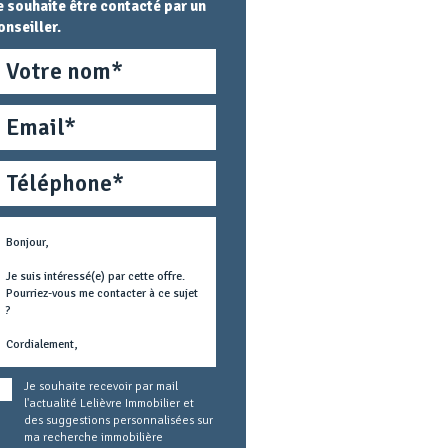
e souhaite être contacté par un
onseiller.
om
mail
éléphone
étier
ext
oncerné
Je souhaite recevoir par mail
l'actualité Lelièvre Immobilier et
des suggestions personnalisées sur
ma recherche immobilière