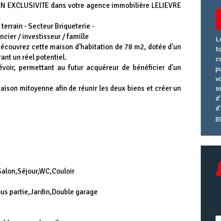
 EN EXCLUSIVITE dans votre agence immobilière LELIEVRE
terrain - Secteur Briqueterie -
ncier / investisseur / famille
L
découvrez cette maison d'habitation de 78 m2, dotée d'un
t
ant un réel potentiel.
c
voir, permettant au futur acquéreur de bénéficier d'un
p
v
 maison mitoyenne afin de réunir les deux biens et créer un
i
d
d
p
A
R
A
e
U
Salon,Séjour,WC,Couloir
ous partie,Jardin,Double garage