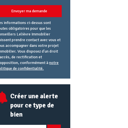
Envoyer ma demande
es informations ci-dessus sont
outes obligatoires pour que les
onseillers Lelièvre Immobilier
uissent prendre contact avec vous et
ous accompagner dans votre projet
mmobilier. Vous disposez d'un droit
'accès, de rectification et
'opposition, conformément à
notre
olitique de confidentialité.
gence
éférence
lias
mail
RL
Créer une alerte
pour ce type de
bien