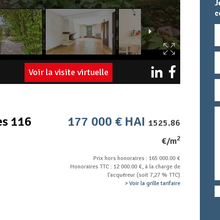
J
c
N
E
Voir la visite virtuelle
T
M
T
c
es 116
177 000 € HAI
1525.86
2
€/m
Prix hors honoraires : 165 000.00 €
Honoraires TTC : 12 000.00 €, à la charge de
l'acquéreur (soit 7,27 % TTC)
> Voir la grille tarifaire