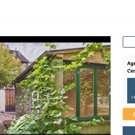
Ag
Cen