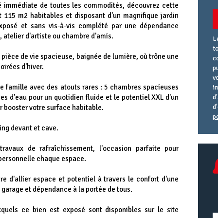
é immédiate de toutes les commodités, découvrez cette
t 115 m2 habitables et disposant d'un magnifique jardin
xposé et sans vis-à-vis complété par une dépendance
, atelier d'artiste ou chambre d'amis.
L
t
e pièce de vie spacieuse, baignée de lumière, où trône une
c
oirées d'hiver.
p
v
de famille avec des atouts rares : 5 chambres spacieuses
i
ces d'eau pour un quotidien fluide et le potentiel XXL d'un
d
d
 booster votre surface habitable.
p
A
R
A
king devant et cave.
e
U
ravaux de rafraîchissement, l'occasion parfaite pour
 personnelle chaque espace.
 d'allier espace et potentiel à travers le confort d'une
, garage et dépendance à la portée de tous.
xquels ce bien est exposé sont disponibles sur le site