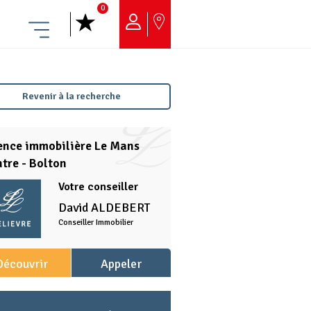
0
Menu
Revenir à la recherche
ence immobilière Le Mans
tre - Bolton
Votre conseiller
David
ALDEBERT
Conseiller Immobilier
Découvrir
Appeler
l'agence
l'agence