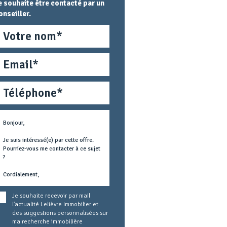
e souhaite être contacté par un
onseiller.
om
mail
éléphone
étier
ext
oncerné
Je souhaite recevoir par mail
l'actualité Lelièvre Immobilier et
des suggestions personnalisées sur
ma recherche immobilière