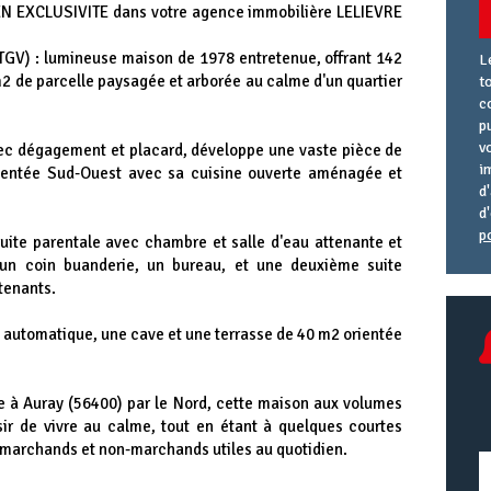
 EN EXCLUSIVITE dans votre agence immobilière LELIEVRE
 TGV) : lumineuse maison de 1978 entretenue, offrant 142
L
m2 de parcelle paysagée et arborée au calme d'un quartier
t
c
p
v
avec dégagement et placard, développe une vaste pièce de
i
rientée Sud-Ouest avec sa cuisine ouverte aménagée et
d
d
p
uite parentale avec chambre et salle d'eau attenante et
A
R
A
n coin buanderie, un bureau, et une deuxième suite
e
U
tenants.
e automatique, une cave et une terrasse de 40 m2 orientée
 à Auray (56400) par le Nord, cette maison aux volumes
sir de vivre au calme, tout en étant à quelques courtes
marchands et non-marchands utiles au quotidien.