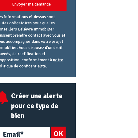
Envoyer ma demande
es informations ci-dessus sont
outes obligatoires pour que les
onseillers Lelièvre Immobilier
uissent prendre contact avec vous et
ous accompagner dans votre projet
mmobilier. Vous disposez d'un droit
'accès, de rectification et
'opposition, conformément à
notre
olitique de confidentialité.
gence
éférence
lias
mail
RL
Créer une alerte
pour ce type de
bien
OK