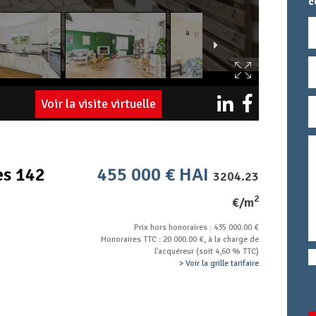
c
N
E
Voir la visite virtuelle
T
M
T
c
es 142
455 000 € HAI
3204.23
2
€/m
Prix hors honoraires : 435 000.00 €
Honoraires TTC : 20 000.00 €, à la charge de
l'acquéreur (soit 4,60 % TTC)
> Voir la grille tarifaire