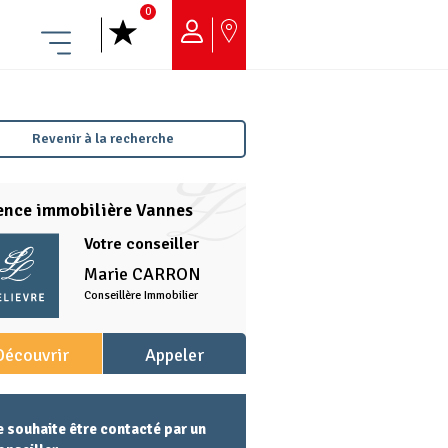
0
Menu
Revenir à la recherche
ence immobilière Vannes
Votre conseiller
Marie
CARRON
Conseillère Immobilier
Découvrir
Appeler
l'agence
l'agence
e souhaite être contacté par un