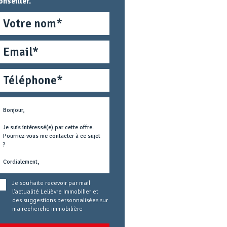
onseiller.
om
mail
éléphone
étier
ext
oncerné
Je souhaite recevoir par mail
l'actualité Lelièvre Immobilier et
des suggestions personnalisées sur
ma recherche immobilière