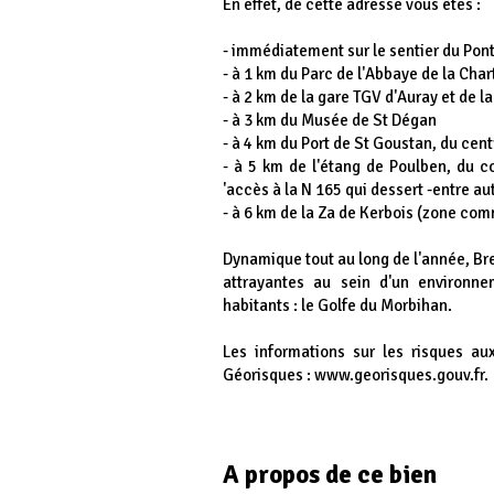
En effet, de cette adresse vous êtes :
- immédiatement sur le sentier du Pon
- à 1 km du Parc de l'Abbaye de la Cha
- à 2 km de la gare TGV d'Auray et de l
- à 3 km du Musée de St Dégan
- à 4 km du Port de St Goustan, du centr
- à 5 km de l'étang de Poulben, du com
'accès à la N 165 qui dessert -entre au
- à 6 km de la Za de Kerbois (zone com
Dynamique tout au long de l'année, Brec
attrayantes au sein d'un environne
habitants : le Golfe du Morbihan.
Les informations sur les risques au
Géorisques : www.georisques.gouv.fr.
A propos de ce bien