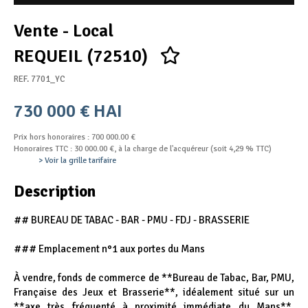
Appel d'offres
Vente - Local
Nous rejoindre
REQUEIL (72510)
REF. 7701_YC
730 000 € HAI
Prix hors honoraires : 700 000.00 €
Honoraires TTC : 30 000.00 €, à la charge de l'acquéreur (soit 4,29 % TTC)
> Voir la grille tarifaire
Description
## BUREAU DE TABAC - BAR - PMU - FDJ - BRASSERIE
### Emplacement n°1 aux portes du Mans
À vendre, fonds de commerce de **Bureau de Tabac, Bar, PMU,
Française des Jeux et Brasserie**, idéalement situé sur un
**axe très fréquenté à proximité immédiate du Mans**,