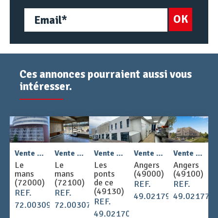
OK
Ces annonces pourraient aussi vous
intéresser.
2
2
2
Vente - COMMERCE 890 m
Vente - COMMERCE 85 m
Vente - COMMERCE 629.1 m
Vente - COMMERCE 50 m
Vente - COMMERCE 191 m
Le
Le
Les
Angers
Angers
mans
mans
ponts
(49000)
(49100)
(72000)
(72100)
de ce
REF.
REF.
(49130)
REF.
REF.
49.021793
49.021770
REF.
72.003094
72.003073
49.021708