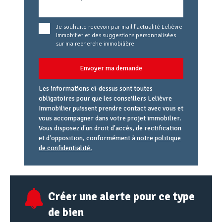
Je souhaite recevoir par mail l'actualité Lelièvre
Immobilier et des suggestions personnalisées
sur ma recherche immobilière
Envoyer ma demande
Les informations ci-dessus sont toutes
obligatoires pour que les conseillers Lelièvre
Immobilier puissent prendre contact avec vous et
vous accompagner dans votre projet immobilier.
Vous disposez d'un droit d'accès, de rectification
et d'opposition, conformément à
notre politique
de confidentialité.
Agence
Référence
Alias
email
URL
Créer une alerte pour ce type
de bien