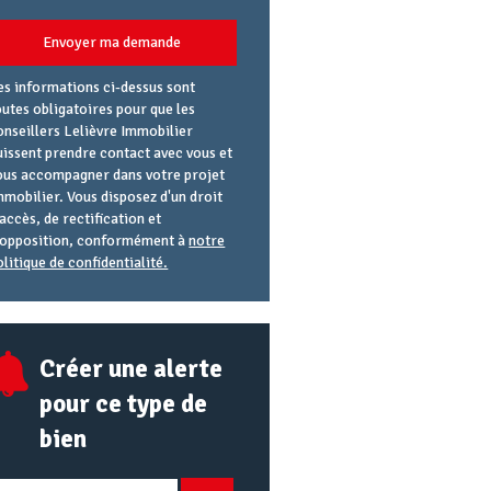
Envoyer ma demande
es informations ci-dessus sont
outes obligatoires pour que les
onseillers Lelièvre Immobilier
uissent prendre contact avec vous et
ous accompagner dans votre projet
mmobilier. Vous disposez d'un droit
'accès, de rectification et
'opposition, conformément à
notre
olitique de confidentialité.
gence
éférence
lias
mail
RL
Créer une alerte
pour ce type de
bien