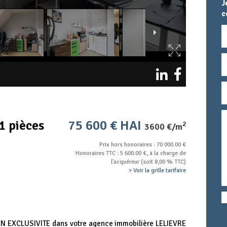
J
c
N
E
T
M
T
c
1 pièces
75 600 € HAI
2
3600 €/m
Prix hors honoraires : 70 000.00 €
Honoraires TTC : 5 600.00 €, à la charge de
l'acquéreur (soit 8,00 % TTC)
> Voir la grille tarifaire
 EN EXCLUSIVITE dans votre agence immobilière LELIEVRE