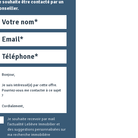
e souhaite être contacté par un
onseiller.
om
mail
éléphone
étier
ext
oncerné
Je souhaite recevoir par mail
l'actualité Lelièvre Immobilier et
des suggestions personnalisées sur
ma recherche immobilière