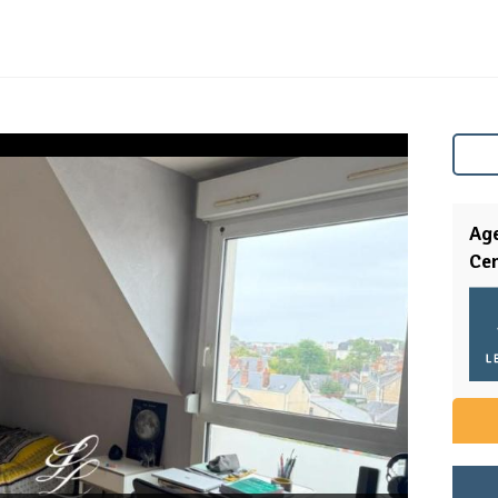
Age
Ce