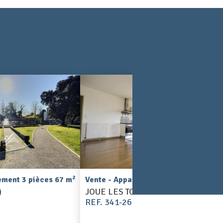
2
2
ement 3 pièces 67 m
Vente - Appartement 3 pièces 56 m
)
JOUE LES TOURS (37300)
REF. 341-26