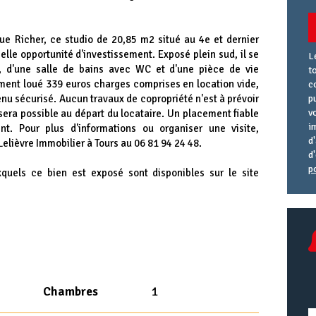
rue Richer, ce studio de 20,85 m2 situé au 4e et dernier
lle opportunité d'investissement. Exposé plein sud, il se
L
 d'une salle de bains avec WC et d'une pièce de vie
t
ment loué 339 euros charges comprises en location vide,
c
venu sécurisé. Aucun travaux de copropriété n'est à prévoir
p
v
é sera possible au départ du locataire. Un placement fiable
i
nt. Pour plus d'informations ou organiser une visite,
d
elièvre Immobilier à Tours au 06 81 94 24 48.
d
p
xquels ce bien est exposé sont disponibles sur le site
A
R
A
e
U
Chambres
1