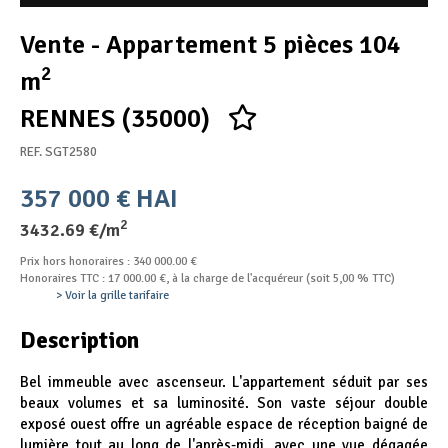
Appel d'offres
Vente - Appartement 5 pièces 104
Nous rejoindre
2
m
RENNES (35000)
REF. SGT2580
357 000 € HAI
2
3432.69 €/m
Prix hors honoraires : 340 000.00 €
Honoraires TTC : 17 000.00 €, à la charge de l'acquéreur (soit 5,00 % TTC)
> Voir la grille tarifaire
Description
Bel immeuble avec ascenseur. L'appartement séduit par ses
beaux volumes et sa luminosité. Son vaste séjour double
exposé ouest offre un agréable espace de réception baigné de
lumière tout au long de l'après-midi, avec une vue dégagée