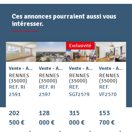
Ces annonces pourraient aussi vous
intéresser.
Exclusivité
2
2
Vente - Appartement 4 pièces 65 m
Vente - Appartement 2 pièces 43 m
Vente - Appartement 4 pièces 66 m
Vente - Appartement 2 pièces 39 m
RENNES
RENNES
RENNES
RENNES
(35000)
(35000)
(35000)
(35000)
REF. RI
REF. RI
REF.
REF.
2591
2597
SGT2579
VF2570
202
128
315
153
500 €
000 €
000 €
700 €