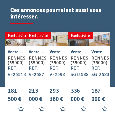
Ces annonces pourraient aussi vous
intéresser.
Exclusivité
Exclusivité
Exclusivité
2
2
Vente - Appartement 2 pièces 47 m
Vente - Appartement 3 pièces 59 m
Vente - Appartement 3 pièces 78 m
Vente - Appartement 3 pièces 72 m
Vente - Appartement 3 pièces 49 m
RENNES
RENNES
RENNES
RENNES
RENNES
(35000)
(35000)
(35000)
(35000)
(35000)
REF.
REF.
REF.
REF.
REF.
VF2554B
VF2587
VF2598
SGT2588
SGT2583
181
213
293
336
187
500 €
000 €
160 €
000 €
000 €