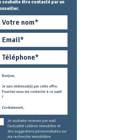
e souhaite être contacté par un
onseiller.
om
mail
éléphone
étier
ext
oncerné
Je souhaite recevoir par mail
l'actualité Lelièvre Immobilier et
des suggestions personnalisées sur
ma recherche immobilière