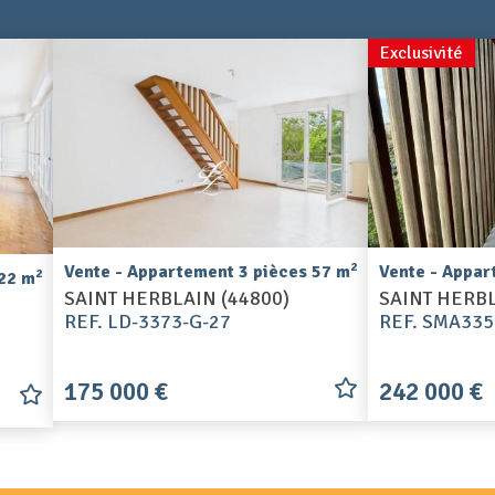
Exclusivité
2
Vente - Appartement 3 pièces 57 m
Vente - Appar
2
122 m
SAINT HERBLAIN (44800)
SAINT HERBL
REF. LD-3373-G-27
REF. SMA335
175 000 €
242 000 €