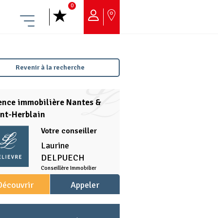
0
Menu
Revenir à la recherche
ence immobilière Nantes &
nt-Herblain
Votre conseiller
Laurine
DELPUECH
Conseillère Immobilier
Découvrir
Appeler
l'agence
l'agence