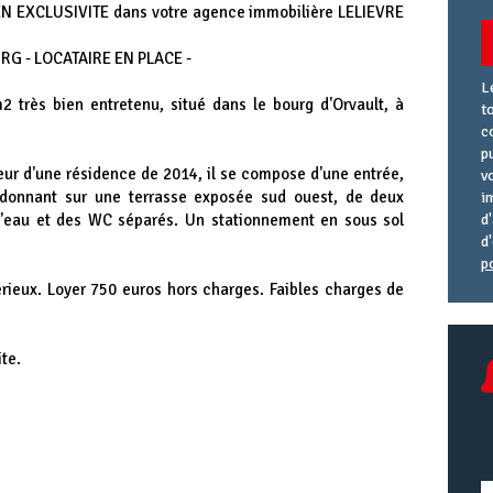
 EN EXCLUSIVITE dans votre agence immobilière LELIEVRE
G - LOCATAIRE EN PLACE -
L
 très bien entretenu, situé dans le bourg d'Orvault, à
t
c
p
eur d'une résidence de 2014, il se compose d'une entrée,
v
 donnant sur une terrasse exposée sud ouest, de deux
i
d'eau et des WC séparés. Un stationnement en sous sol
d
d
p
A
R
A
érieux. Loyer 750 euros hors charges. Faibles charges de
e
U
te.