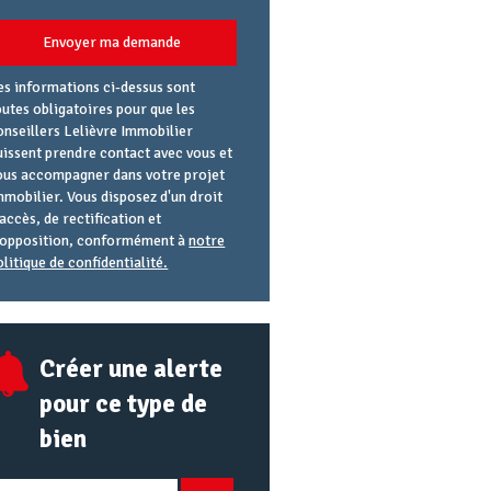
Envoyer ma demande
es informations ci-dessus sont
outes obligatoires pour que les
onseillers Lelièvre Immobilier
uissent prendre contact avec vous et
ous accompagner dans votre projet
mmobilier. Vous disposez d'un droit
'accès, de rectification et
'opposition, conformément à
notre
olitique de confidentialité.
gence
éférence
lias
mail
RL
Créer une alerte
pour ce type de
bien