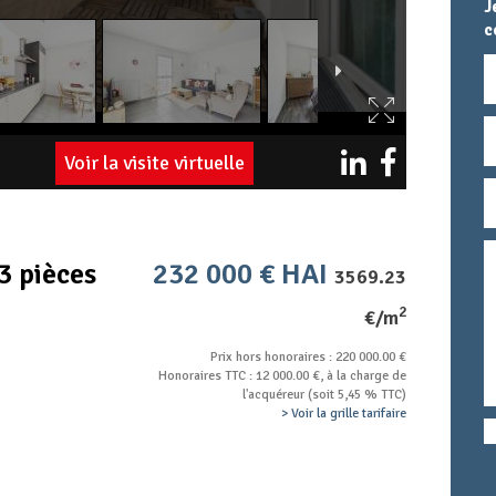
J
c
N
E
Voir la visite virtuelle
T
M
T
c
3 pièces
232 000 € HAI
3569.23
2
€/m
Prix hors honoraires : 220 000.00 €
Honoraires TTC : 12 000.00 €, à la charge de
l'acquéreur (soit 5,45 % TTC)
> Voir la grille tarifaire