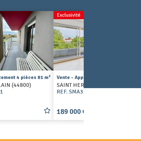
Exclusivité
2
2
tement 4 pièces 81 m
Vente - Appartement 5 pièces 93 m
AIN (44800)
SAINT HERBLAIN (44800)
1
REF. SMA3371-R-32
189 000 €