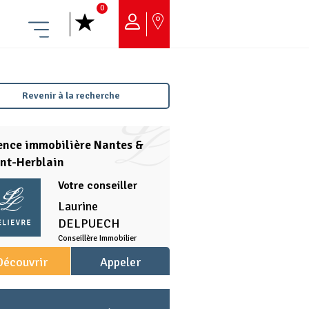
0
Menu
Revenir à la recherche
ence immobilière Nantes &
nt-Herblain
Votre conseiller
Laurine
DELPUECH
Conseillère Immobilier
Découvrir
Appeler
l'agence
l'agence