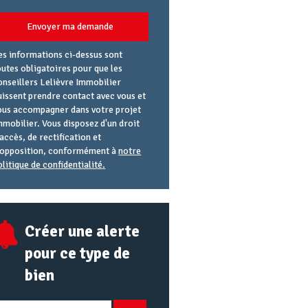
Envoyer ma demande
es informations ci-dessus sont
outes obligatoires pour que les
onseillers Lelièvre Immobilier
uissent prendre contact avec vous et
ous accompagner dans votre projet
mmobilier. Vous disposez d'un droit
'accès, de rectification et
'opposition, conformément à
notre
olitique de confidentialité.
gence
éférence
lias
mail
RL
Créer une alerte
pour ce type de
bien