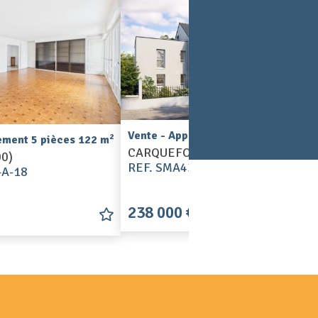
2
Vente - Appartement 2 pièces 44 m
2
ement 5 pièces 122 m
CARQUEFOU (44470)
0)
REF. SMA4319-A-107
-A-18
238 000 €