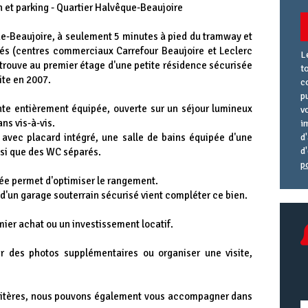
 et parking - Quartier Halvêque-Beaujoire
ue-Beaujoire, à seulement 5 minutes à pied du tramway et
s (centres commerciaux Carrefour Beaujoire et Leclerc
L
trouve au premier étage d'une petite résidence sécurisée
t
ite en 2007.
c
p
nte entièrement équipée, ouverte sur un séjour lumineux
v
ns vis-à-vis.
i
vec placard intégré, une salle de bains équipée d'une
d
d
nsi que des WC séparés.
p
A
R
A
ée permet d'optimiser le rangement.
e
U
 d'un garage souterrain sécurisé vient compléter ce bien.
ier achat ou un investissement locatif.
r des photos supplémentaires ou organiser une visite,
critères, nous pouvons également vous accompagner dans