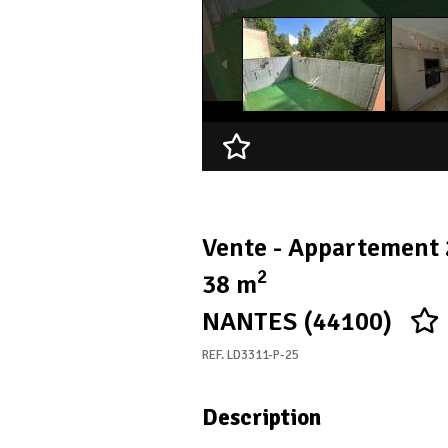
Ajouter à ma sélection
Vente - Appartement 
2
38 m
NANTES (44100)
REF. LD3311-P-25
Description