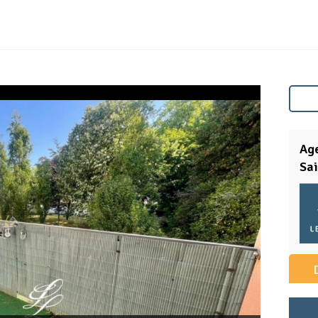
Ag
Sai