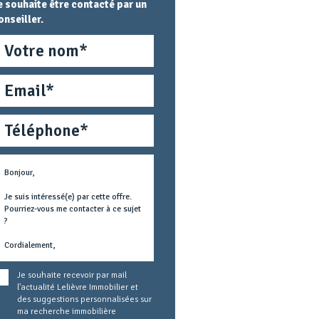
e souhaite être contacté par un
onseiller.
om
mail
éléphone
étier
ext
oncerné
Je souhaite recevoir par mail
l'actualité Lelièvre Immobilier et
des suggestions personnalisées sur
ma recherche immobilière