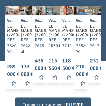
2
2
2
Vente - Appartement 5 pièces 127 m
Vente - Appartement 3 pièces 67 m
Vente - Appartement 6 pièces 220 m
Vente - Appartement 2 pièces 42 m
Vente - Appartement 5 pièces 85 m
Vente - Appartement 5 pièces 136 m
Vente - Appartement 6 pièces 110 m
LE
LE
LE
LE
LE
LE
LE
MANS
MANS
MANS
MANS
MANS
MANS
MANS
(72000)
(72000)
(72000)
(72000)
(72000)
(72000)
(72000)
REF.
REF.
REF.
REF.
REF.
REF.
REF.
7520-
7642
7649
20301
7712
7582-
7617
YC
al
YC
435
115
118
231
289
133
210
000 €
560 €
500 €
000 €
000 €
000 €
000 €
Trouver une agence LELIEVRE