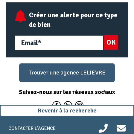
Créer une alerte pour ce type
de bien
OK
Trouver une agence LELIEVRE
Suivez-nous sur les réseaux sociaux
Revenir à la recherche
Mentions légales
Politique de confidentialité
Plan du site
CONTACTER L'AGENCE
Propulsé par Lcom