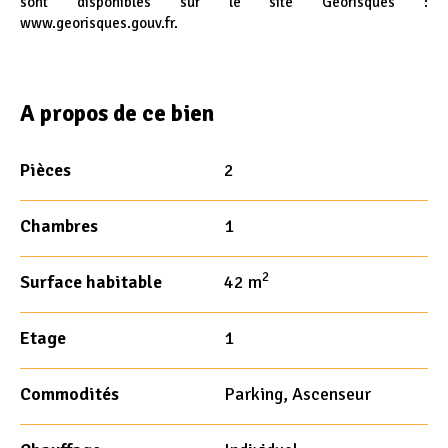
sont disponibles sur le site Géorisques :
www.georisques.gouv.fr.
A propos de ce bien
Pièces
2
Chambres
1
2
Surface habitable
42 m
Etage
1
Commodités
Parking, Ascenseur