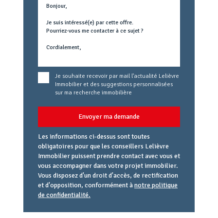
concerné
Je souhaite recevoir par mail l'actualité Lelièvre
Immobilier et des suggestions personnalisées
sur ma recherche immobilière
Envoyer ma demande
Les informations ci-dessus sont toutes
obligatoires pour que les conseillers Lelièvre
Immobilier puissent prendre contact avec vous et
vous accompagner dans votre projet immobilier.
Vous disposez d'un droit d'accès, de rectification
et d'opposition, conformément à
notre politique
de confidentialité.
Agence
Référence
Alias
email
URL