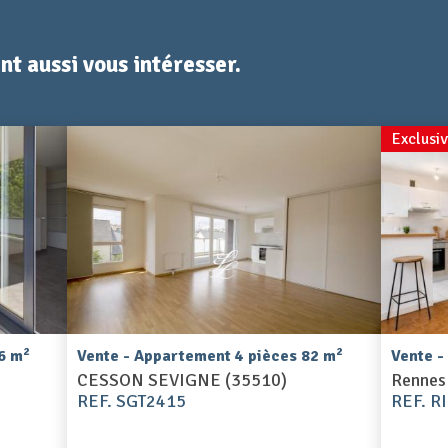
t aussi vous intéresser.
Exclusiv
2
2
6 m
Vente - Appartement 4 pièces 82 m
Vente -
CESSON SEVIGNE (35510)
Rennes
REF. SGT2415
REF. R