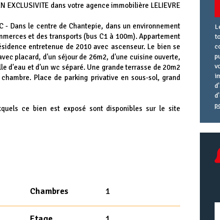
 EN EXCLUSIVITE dans votre agence immobilière LELIEVRE
 Dans le centre de Chantepie, dans un environnement
L
mmerces et des transports (bus C1 à 100m). Appartement
t
ésidence entretenue de 2010 avec ascenseur. Le bien se
c
p
ec placard, d'un séjour de 26m2, d'une cuisine ouverte,
v
lle d'eau et d'un wc séparé. Une grande terrasse de 20m2
i
la chambre. Place de parking privative en sous-sol, grand
d
d
p
xquels ce bien est exposé sont disponibles sur le site
A
R
A
e
U
Chambres
1
Etage
1