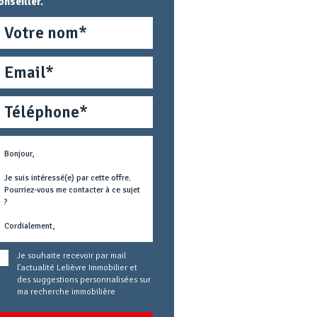
onseiller.
om
mail
éléphone
étier
ext
oncerné
Je souhaite recevoir par mail
l'actualité Lelièvre Immobilier et
des suggestions personnalisées sur
ma recherche immobilière