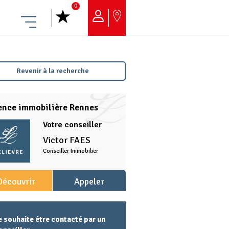
0
Menu
Revenir à la recherche
ence immobilière Rennes
Votre conseiller
Victor
FAES
Conseiller Immobilier
Découvrir
Appeler
l'agence
l'agence
e souhaite être contacté par un