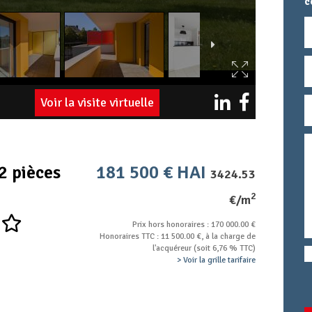
c
N
E
Voir la visite virtuelle
T
M
T
c
2 pièces
181 500 € HAI
3424.53
2
€/m
Prix hors honoraires : 170 000.00 €
Honoraires TTC : 11 500.00 €, à la charge de
l'acquéreur (soit 6,76 % TTC)
> Voir la grille tarifaire