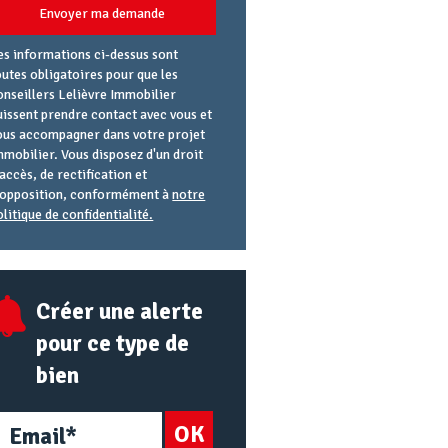
Envoyer ma demande
es informations ci-dessus sont
outes obligatoires pour que les
onseillers Lelièvre Immobilier
uissent prendre contact avec vous et
ous accompagner dans votre projet
mmobilier. Vous disposez d'un droit
'accès, de rectification et
'opposition, conformément à
notre
olitique de confidentialité.
gence
éférence
lias
mail
RL
Créer une alerte
pour ce type de
bien
OK