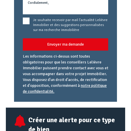
Je souhaite recevoir par mail l'actualité Lelièvre
Immobilier et des suggestions personnalisées
sur ma recherche immobilière
Envoyer ma demande
Les informations ci-dessus sont toutes
obligatoires pour que les conseillers Lelièvre
Immobilier puissent prendre contact avec vous et
vous accompagner dans votre projet immobilier.
Vous disposez d'un droit d'accès, de rectification
et d'opposition, conformément à
notre politique
de confidentialité.
Agence
Référence
Alias
email
URL
Créer une alerte pour ce type
de bien