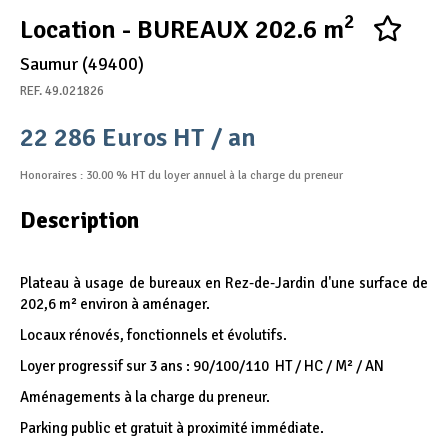
2
Appel d'offres
Location - BUREAUX 202.6 m
Nous rejoindre
Saumur (49400)
REF. 49.021826
22 286 Euros HT / an
Honoraires : 30.00 % HT du loyer annuel à la charge du preneur
Description
Plateau à usage de bureaux en Rez-de-Jardin d'une surface de
202,6 m² environ à aménager.
Locaux rénovés, fonctionnels et évolutifs.
Loyer progressif sur 3 ans : 90/100/110  HT / HC / M² / AN
Aménagements à la charge du preneur.
Parking public et gratuit à proximité immédiate.