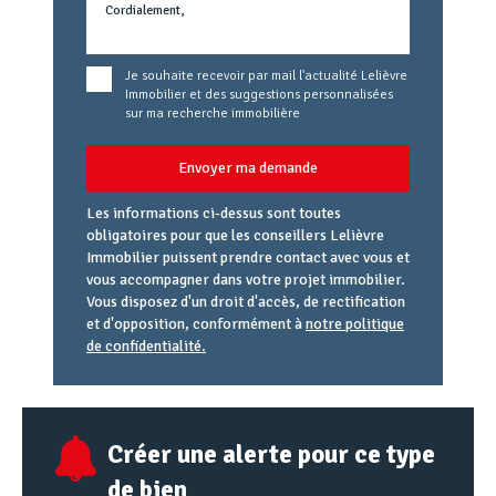
Je souhaite recevoir par mail l'actualité Lelièvre
Immobilier et des suggestions personnalisées
sur ma recherche immobilière
Envoyer ma demande
Les informations ci-dessus sont toutes
obligatoires pour que les conseillers Lelièvre
Immobilier puissent prendre contact avec vous et
vous accompagner dans votre projet immobilier.
Vous disposez d'un droit d'accès, de rectification
et d'opposition, conformément à
notre politique
de confidentialité.
Agence
Référence
Alias
email
URL
Créer une alerte pour ce type
de bien