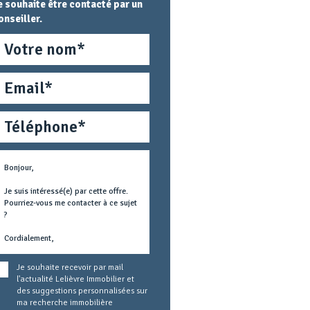
e souhaite être contacté par un
onseiller.
om
mail
éléphone
étier
ext
oncerné
Je souhaite recevoir par mail
l'actualité Lelièvre Immobilier et
des suggestions personnalisées sur
ma recherche immobilière