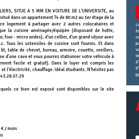
PLIERS, SITUE A 5 MM EN VOITURE DE L'UNIVERSITE, au
situé dans un appartement T4 de 80 m2 au 1er étage de la
 ce logement à partager avec 2 autres colocataires et
L
ue la cuisine aménagée/équipée (disposant de hotte,
t
r, four - micro ondes), d'un cellier, d'un grand séjour avec
c
.c. Tous les ustensiles de cuisine sont fournis. Et dans
p
v
t, table de chevet, bureau, armoire, couette, oreillers,
i
e d'une cave et vous pourrez stationner votre véhicule à
d
nement facile et gratuit). Dans le loyer est compris les
d
et l'électricité, chauffage. Idéal étudiants. N'hésitez pas
p
.43.28.07.29
A
R
A
e
U
xquels ce bien est exposé sont disponibles sur le site
 € / mois
is