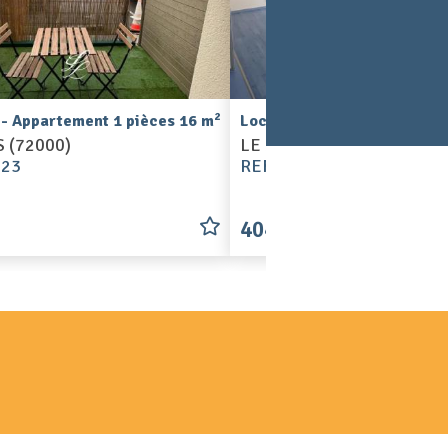
2
 - Appartement 1 pièces 16 m
Location - Appartement 1 p
 (72000)
LE MANS (72000)
423
REF. S0392
404 €