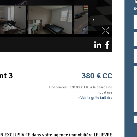
J
c
N
E
T
M
T
c
nt 3
380 € CC
Honoraires : 330.00 € TTC à la charge du
locataire
> Voir la grille tarifaire
 EN EXCLUSIVITE dans votre agence immobilière LELIEVRE