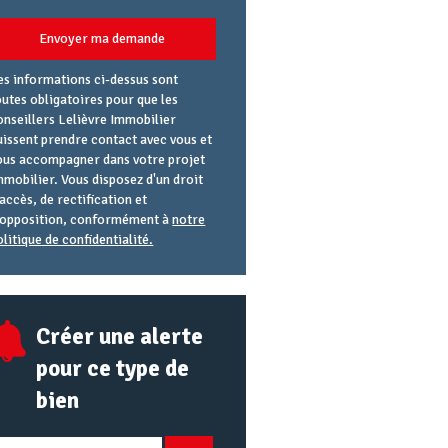
Envoyer ma demande
es informations ci-dessus sont
outes obligatoires pour que les
onseillers Lelièvre Immobilier
uissent prendre contact avec vous et
ous accompagner dans votre projet
mmobilier. Vous disposez d'un droit
'accès, de rectification et
'opposition, conformément à
notre
olitique de confidentialité.
gence
éférence
lias
mail
RL
Créer une alerte
pour ce type de
bien