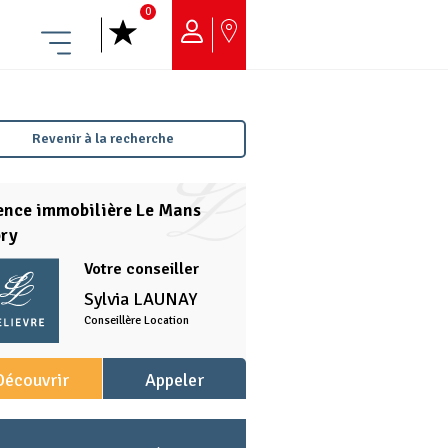
0
Menu
Revenir à la recherche
ence immobilière Le Mans
bry
Votre conseiller
Sylvia
LAUNAY
Conseillère Location
Découvrir
Appeler
l'agence
l'agence