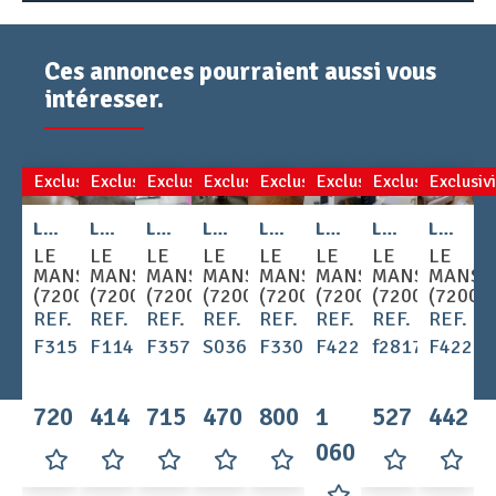
Ces annonces pourraient aussi vous
intéresser.
Exclusivité
Exclusivité
Exclusivité
Exclusivité
Exclusivité
Exclusivité
Exclusivité
Exclusiv
2
2
2
Location - Appartement 3 pièces 72 m
Location - Appartement 1 pièces 34 m
Location - Appartement 3 pièces 64 m
Location - Appartement 1 pièces 30 m
Location - Appartement 3 pièces 72 m
Location - Appartement 4 pièces 84 m
Location - Appartement 2 pièces 36 m
Location - Appartement 4 pièces 68 m
LE
LE
LE
LE
LE
LE
LE
LE
MANS
MANS
MANS
MANS
MANS
MANS
MANS
MANS
(72000)
(72000)
(72000)
(72000)
(72000)
(72000)
(72000)
(72000
REF.
REF.
REF.
REF.
REF.
REF.
REF.
REF.
F3152
F1149
F3572
S0369
F3306
F4227
f2817
F4220
720 €
414 €
715 €
470 €
800 €
1
527 €
442 €
060 €