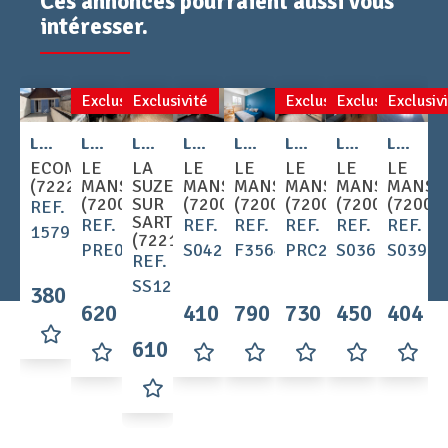
Ces annonces pourraient aussi vous
intéresser.
Exclusivité
Exclusivité
Exclusivité
Exclusivité
Exclusiv
2
2
2
Location - Appartement 1 pièces 29 m
Location - Appartement 2 pièces 41 m
Location - Appartement 3 pièces 57 m
Location - Appartement 1 pièces 16 m
Location - Appartement 3 pièces 55 m
Location - Appartement 3 pièces 63 m
Location - Appartement 1 pièces 23 m
Location - Appartement 1 pièces 26 m
ECOMMOY
LE
LA
LE
LE
LE
LE
LE
(72220)
MANS
SUZE
MANS
MANS
MANS
MANS
MANS
(72000)
SUR
(72000)
(72000)
(72000)
(72000)
(72000
REF.
SARTHE
REF.
REF.
REF.
REF.
REF.
REF.
15793
(72210)
PRE03
S0427
F3564
PRC25
S0361
S0392
REF.
SS12
380 €
620 €
410 €
790 €
730 €
450 €
404 €
610 €