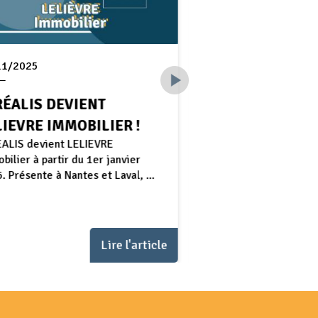
11/2025
10/10/2025
RÉALIS DEVIENT
NOUVEAU MAND
LIEVRE IMMOBILIER !
PROPERTY MAN
ALIS devient LELIEVRE
À LA TOUR
bilier à partir du 1er janvier
MONTPARNASS
. Présente à Nantes et Laval, ...
À Paris, LELIEVRE Immo
mandaté pour la gesti
de 1 000 m² de bureau
...
Lire l'article