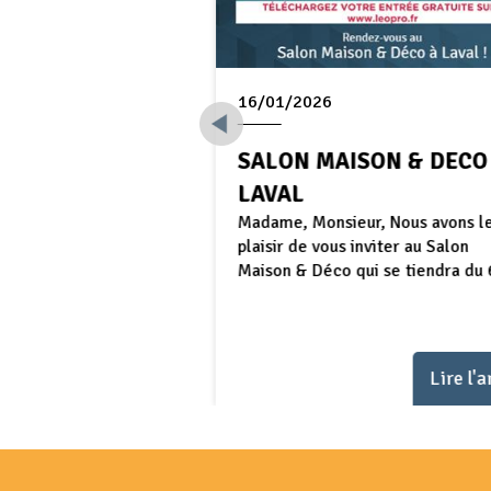
16/01/2026
OCATIVE :
SALON MAISON & DECO
US DU BIEN,
LAVAL
Madame, Monsieur, Nous avons l
NOUS VOTRE
plaisir de vous inviter au Salon
Maison & Déco qui se tiendra du 
aintenant de notre
...
ale exceptionnelle sur
 gestion locative.
Lire l'article
Lire l'a