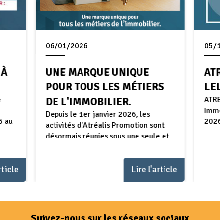
06/01/2026
05/
 À
UNE MARQUE UNIQUE
AT
POUR TOUS LES MÉTIERS
LE
e
ATRE
DE L'IMMOBILIER.
Immo
Depuis le 1er janvier 2026, les
6 au
2026
activités d'Atréalis Promotion sont
désormais réunies sous une seule et
...
rticle
Lire l'article
Suivez-nous sur les réseaux sociaux