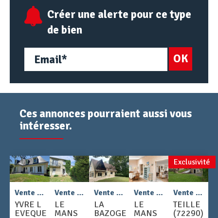
Créer une alerte pour ce type
de bien
OK
Ces annonces pourraient aussi vous
intéresser.
Exclusivité
2
2
2
Vente - Maison 6 pièces 147 m
Vente - Maison 4 pièces 90 m
Vente - Maison 7 pièces 213 m
Vente - Maison 7 pièces 138 m
Vente - Maison 5 pièces 107 m
YVRE L
LE
LA
LE
TEILLE
EVEQUE
MANS
BAZOGE
MANS
(72290)