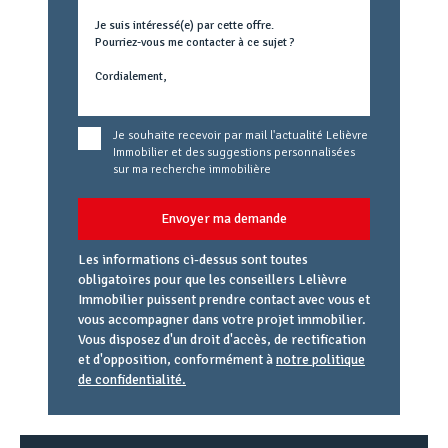
Je souhaite recevoir par mail l'actualité Lelièvre
Immobilier et des suggestions personnalisées
sur ma recherche immobilière
Envoyer ma demande
Les informations ci-dessus sont toutes
obligatoires pour que les conseillers Lelièvre
Immobilier puissent prendre contact avec vous et
vous accompagner dans votre projet immobilier.
Vous disposez d'un droit d'accès, de rectification
et d'opposition, conformément à
notre politique
de confidentialité.
Agence
Référence
Alias
email
URL