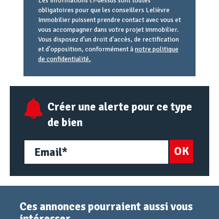
Les informations ci-dessus sont toutes
obligatoires pour que les conseillers Lelièvre
Immobilier puissent prendre contact avec vous et
vous accompagner dans votre projet immobilier.
Vous disposez d'un droit d'accès, de rectification
et d'opposition, conformément à
notre politique
de confidentialité.
Agence
Référence
Alias
email
URL
Créer une alerte pour ce type
de bien
OK
Ces annonces pourraient aussi vous
intéresser.