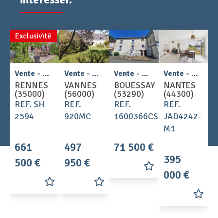
Exclusivité
2
2
Vente - Maison 6 pièces 120 m
Vente - Maison 6 pièces 145 m
Vente - Maison 6 pièces 134 m
Vente - Maison 4 pièces 80 m
RENNES
VANNES
BOUESSAY
NANTES
(35000)
(56000)
(53290)
(44300)
REF. SH
REF.
REF.
REF.
2594
920MC
1600366CS
JAD4242-
M1
661
497
71 500 €
395
500 €
950 €
000 €