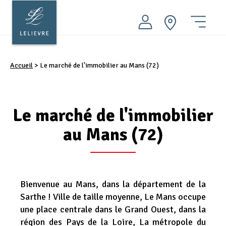
Aller
au
contenu
ACHETER
principal
Menu
LOUER
Accueil
>
Le marché de l'immobilier au Mans (72)
VENDRE
FAIRE GÉRER
Le marché de l'immobilier
PATRIMOINE
au Mans (72)
AMO INGÉNIERIE
Nos conseils
Nos agences immobilières
Bienvenue au Mans, dans la département de la
Groupe LELIEVRE
Sarthe ! Ville de taille moyenne, Le Mans occupe
une place centrale dans le Grand Ouest, dans la
Actualités
région des Pays de la Loire, La métropole du