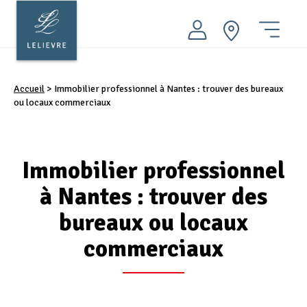
Aller
au
contenu
ACHETER
principal
Menu
LOUER
Accueil
>
Immobilier professionnel à Nantes : trouver des bureaux
VENDRE
ou locaux commerciaux
FAIRE GÉRER
PATRIMOINE
Immobilier professionnel
AMO INGÉNIERIE
à Nantes : trouver des
Nos conseils
bureaux ou locaux
Nos agences immobilières
commerciaux
Groupe LELIEVRE
Actualités