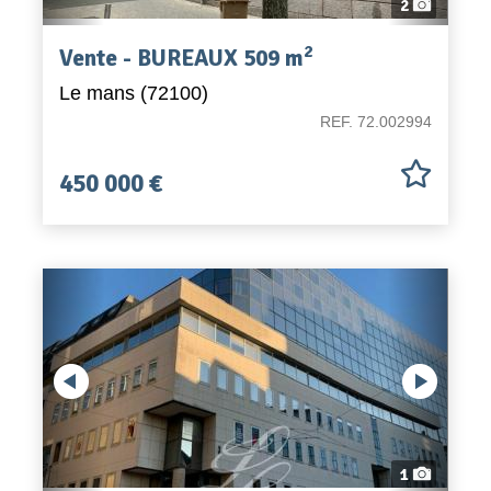
2
2
Vente - BUREAUX 509 m
Le mans (72100)
REF. 72.002994
450 000 €
Previous
1