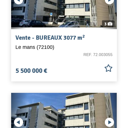
Appel d'offres
Nous rejoindre
3
2
Vente - BUREAUX 3077 m
Le mans (72100)
REF. 72.003055
5 500 000 €
Previous