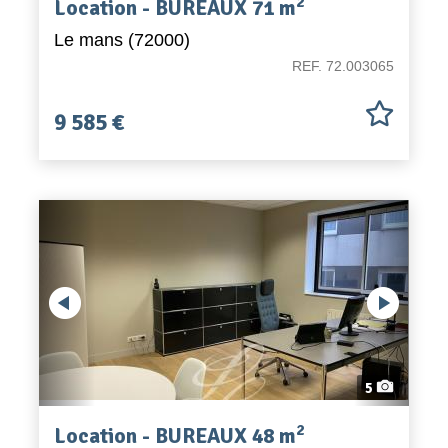
2
Location - BUREAUX 71 m
Le mans (72000)
REF. 72.003065
9 585 €
Previous
5
2
Location - BUREAUX 48 m